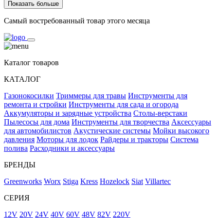
Показать больше
Самый востребованный товар этого месяца
Каталог товаров
КАТАЛОГ
Газонокосилки
Триммеры для травы
Инструменты для
ремонта и стройки
Инструменты для сада и огорода
Аккумуляторы и зарядные устройства
Столы-верстаки
Пылесосы для дома
Инструменты для творчества
Аксессуары
для автомобилистов
Акустические системы
Мойки высокого
давления
Моторы для лодок
Райдеры и тракторы
Система
полива
Расходники и аксессуары
БРЕНДЫ
Greenworks
Worx
Stiga
Kress
Hozelock
Siat
Villartec
СЕРИЯ
12V
20V
24V
40V
60V
48V
82V
220V