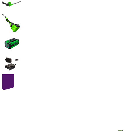
40
volt