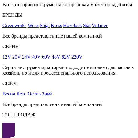
Все категории инструмента который вам может понадобится
БРЕНДЫ
Greenworks
Worx
Stiga
Kress
Hozelock
Siat
Villartec
Все бренды представленные нашей компанией
СЕРИЯ
12V
20V
24V
40V
60V
48V
82V
220V
Серии инструмента, который подходит не только для частных
хозяйств но и для профессионального использования.
СЕЗОН
Весна
Лето
Осень
Зима
Все бренды представленные нашей компанией
ТОП ПРОДАЖ