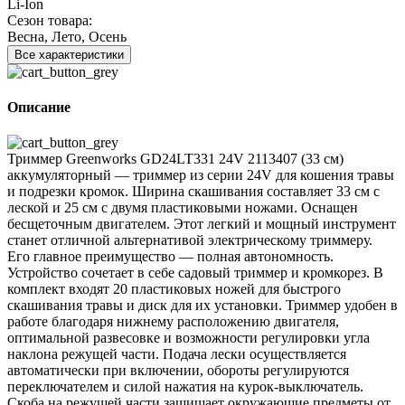
Li-Ion
Сезон товара:
Весна, Лето, Осень
Все характеристики
Описание
Триммер Greenworks GD24LT331 24V 2113407 (33 см)
аккумуляторный — триммер из серии 24V для кошения травы
и подрезки кромок. Ширина скашивания составляет 33 см с
леской и 25 см с двумя пластиковыми ножами. Оснащен
бесщеточным двигателем. Этот легкий и мощный инструмент
станет отличной альтернативой электрическому триммеру.
Его главное преимущество — полная автономность.
Устройство сочетает в себе садовый триммер и кромкорез. В
комплект входят 20 пластиковых ножей для быстрого
скашивания травы и диск для их установки. Триммер удобен в
работе благодаря нижнему расположению двигателя,
оптимальной развесовке и возможности регулировки угла
наклона режущей части. Подача лески осуществляется
автоматически при включении, обороты регулируются
переключателем и силой нажатия на курок-выключатель.
Скоба на режущей части защищает окружающие предметы от