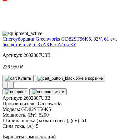
82
volt
Снегоуборщик Greenworks GD82ST56K5, 82V, 61 см,
бесщеточный, с 3xАКБ 5 А/ч и ЗУ
Артикул: 2602807U3B
236 950 ₽
Купить
Уже в корзине
Артикул:
2602807U3B
Производитель:
Greenworks
Модель:
GD82ST56K5
Мощность, (Вт):
5200
Ширина шнека (захвата снега), (см):
61
Сила тока, (А):
5
Варианты комплектаций