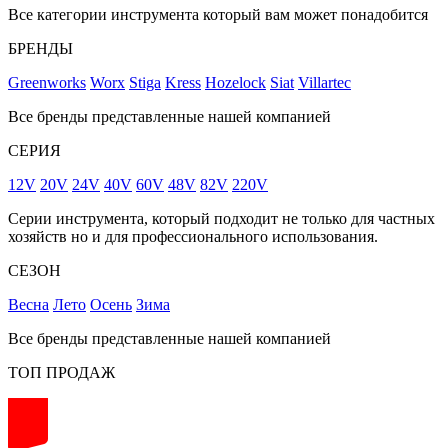
Все категории инструмента который вам может понадобится
БРЕНДЫ
Greenworks
Worx
Stiga
Kress
Hozelock
Siat
Villartec
Все бренды представленные нашей компанией
СЕРИЯ
12V
20V
24V
40V
60V
48V
82V
220V
Серии инструмента, который подходит не только для частных
хозяйств но и для профессионального использования.
СЕЗОН
Весна
Лето
Осень
Зима
Все бренды представленные нашей компанией
ТОП ПРОДАЖ