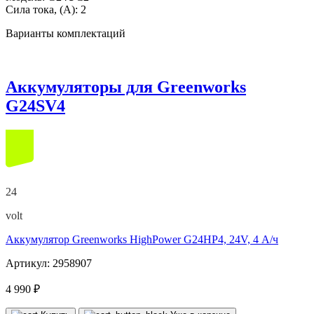
Сила тока, (А):
2
Варианты комплектаций
Аккумуляторы для Greenworks
G24SV4
24
volt
Аккумулятор Greenworks HighPower G24HP4, 24V, 4 А/ч
Артикул: 2958907
4 990 ₽