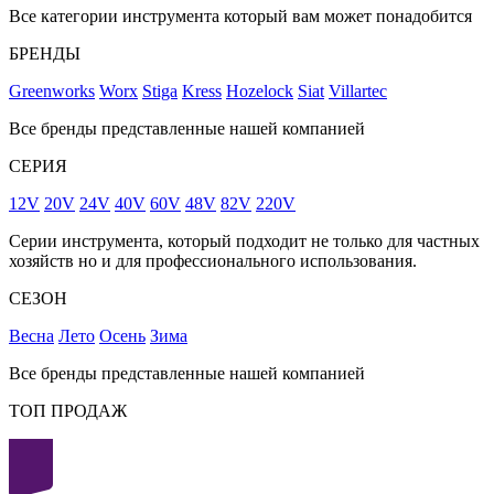
Все категории инструмента который вам может понадобится
БРЕНДЫ
Greenworks
Worx
Stiga
Kress
Hozelock
Siat
Villartec
Все бренды представленные нашей компанией
СЕРИЯ
12V
20V
24V
40V
60V
48V
82V
220V
Серии инструмента, который подходит не только для частных
хозяйств но и для профессионального использования.
СЕЗОН
Весна
Лето
Осень
Зима
Все бренды представленные нашей компанией
ТОП ПРОДАЖ