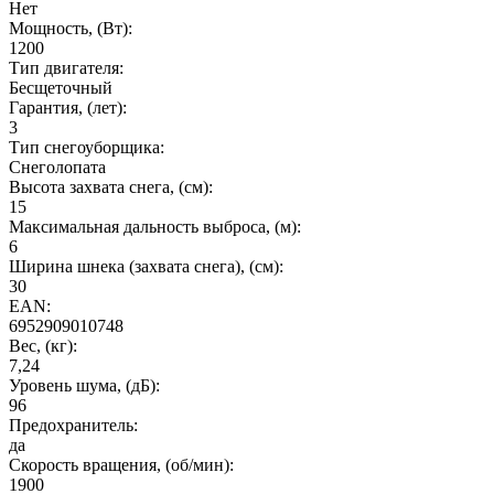
Нет
Мощность, (Вт):
1200
Тип двигателя:
Бесщеточный
Гарантия, (лет):
3
Тип снегоуборщика:
Снеголопата
Высота захвата снега, (см):
15
Максимальная дальность выброса, (м):
6
Ширина шнека (захвата снега), (см):
30
EAN:
6952909010748
Вес, (кг):
7,24
Уровень шума, (дБ):
96
Предохранитель:
да
Cкорость вращения, (об/мин):
1900