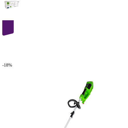
40
volt
-18%