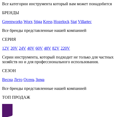
Все категории инструмента который вам может понадобится
БРЕНДЫ
Greenworks
Worx
Stiga
Kress
Hozelock
Siat
Villartec
Все бренды представленные нашей компанией
СЕРИЯ
12V
20V
24V
40V
60V
48V
82V
220V
Серии инструмента, который подходит не только для частных
хозяйств но и для профессионального использования.
СЕЗОН
Весна
Лето
Осень
Зима
Все бренды представленные нашей компанией
ТОП ПРОДАЖ