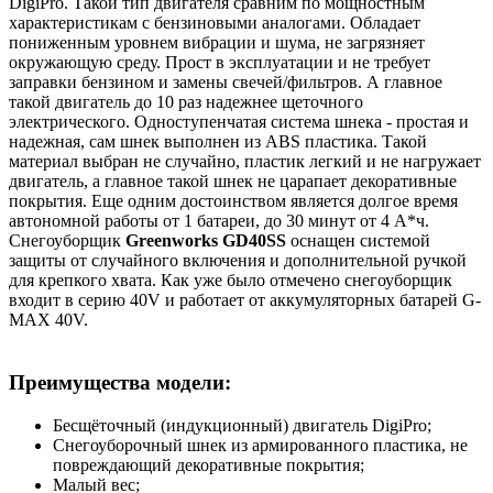
DigiPro. Такой тип двигателя сравним по мощностным
характеристикам с бензиновыми аналогами. Обладает
пониженным уровнем вибрации и шума, не загрязняет
окружающую среду. Прост в эксплуатации и не требует
заправки бензином и замены свечей/фильтров. А главное
такой двигатель до 10 раз надежнее щеточного
электрического. Одноступенчатая система шнека - простая и
надежная, сам шнек выполнен из АBS пластика. Такой
материал выбран не случайно, пластик легкий и не нагружает
двигатель, а главное такой шнек не царапает декоративные
покрытия. Еще одним достоинством является долгое время
автономной работы от 1 батареи, до 30 минут от 4 A*ч.
Снегоуборщик
Greenworks GD40SS
оснащен системой
защиты от случайного включения и дополнительной ручкой
для крепкого хвата. Как уже было отмечено снегоуборщик
входит в серию 40V и работает от аккумуляторных батарей G-
MAX 40V.
Преимущества модели:
Бесщёточный (индукционный) двигатель DigiPro;
Снегоуборочный шнек из армированного пластика, не
повреждающий декоративные покрытия;
Малый вес;