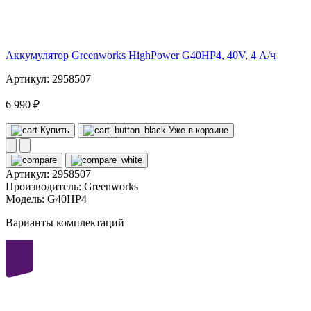
40
volt
Аккумулятор Greenworks HighPower G40HP4, 40V, 4 А/ч
Артикул: 2958507
6 990 ₽
Купить
Уже в корзине
Артикул:
2958507
Производитель:
Greenworks
Модель:
G40HP4
Варианты комплектаций
40