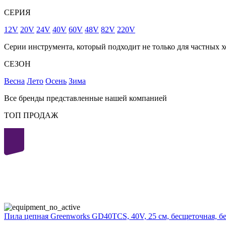
СЕРИЯ
12V
20V
24V
40V
60V
48V
82V
220V
Серии инструмента, который подходит не только для частных х
СЕЗОН
Весна
Лето
Осень
Зима
Все бренды представленные нашей компанией
ТОП ПРОДАЖ
40
volt
Пила цепная Greenworks GD40TCS, 40V, 25 см, бесщеточная, б