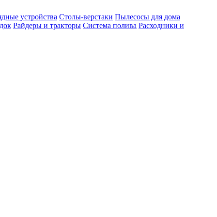
ядные устройства
Столы-верстаки
Пылесосы для дома
док
Райдеры и тракторы
Система полива
Расходники и