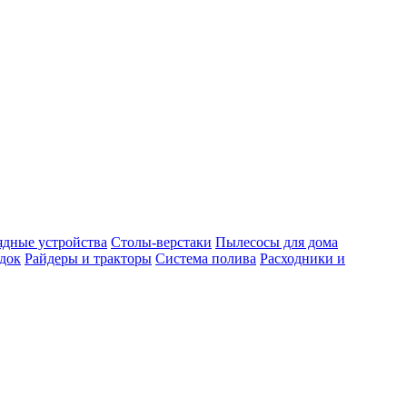
ядные устройства
Столы-верстаки
Пылесосы для дома
док
Райдеры и тракторы
Система полива
Расходники и