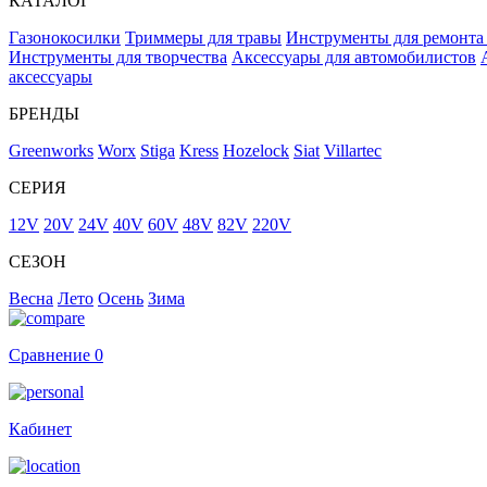
КАТАЛОГ
Газонокосилки
Триммеры для травы
Инструменты для ремонта
Инструменты для творчества
Аксессуары для автомобилистов
аксессуары
БРЕНДЫ
Greenworks
Worx
Stiga
Kress
Hozelock
Siat
Villartec
СЕРИЯ
12V
20V
24V
40V
60V
48V
82V
220V
СЕЗОН
Весна
Лето
Осень
Зима
Сравнение
0
Кабинет