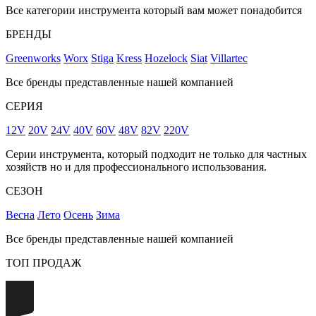
Все категории инструмента который вам может понадобится
БРЕНДЫ
Greenworks
Worx
Stiga
Kress
Hozelock
Siat
Villartec
Все бренды представленные нашей компанией
СЕРИЯ
12V
20V
24V
40V
60V
48V
82V
220V
Серии инструмента, который подходит не только для частных
хозяйств но и для профессионального использования.
СЕЗОН
Весна
Лето
Осень
Зима
Все бренды представленные нашей компанией
ТОП ПРОДАЖ