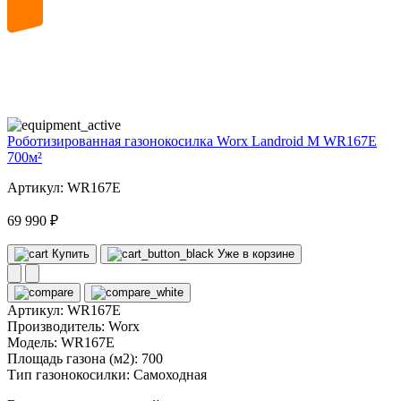
20
volt
Роботизированная газонокосилка Worx Landroid M WR167E
700м²
Артикул: WR167E
69 990 ₽
Купить
Уже в корзине
Артикул:
WR167E
Производитель:
Worx
Модель:
WR167E
Площадь газона (м2):
700
Тип газонокосилки:
Самоходная