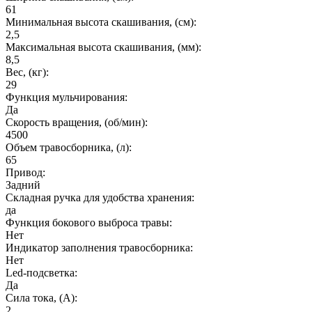
61
Минимальная высота скашивания, (см):
2,5
Максимальная высота скашивания, (мм):
8,5
Вес, (кг):
29
Функция мульчирования:
Да
Cкорость вращения, (об/мин):
4500
Объем травосборника, (л):
65
Привод:
Задний
Складная ручка для удобства хранения:
да
Функция бокового выброса травы:
Нет
Индикатор заполнения травосборника:
Нет
Led-подсветка:
Да
Сила тока, (А):
2