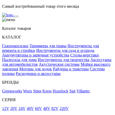
Самый востребованный товар этого месяца
Каталог товаров
КАТАЛОГ
Газонокосилки
Триммеры для травы
Инструменты для
ремонта и стройки
Инструменты для сада и огорода
Аккумуляторы и зарядные устройства
Столы-верстаки
Пылесосы для дома
Инструменты для творчества
Аксессуары
для автомобилистов
Акустические системы
Мойки высокого
давления
Моторы для лодок
Райдеры и тракторы
Система
полива
Расходники и аксессуары
БРЕНДЫ
Greenworks
Worx
Stiga
Kress
Hozelock
Siat
Villartec
СЕРИЯ
12V
20V
24V
40V
60V
48V
82V
220V