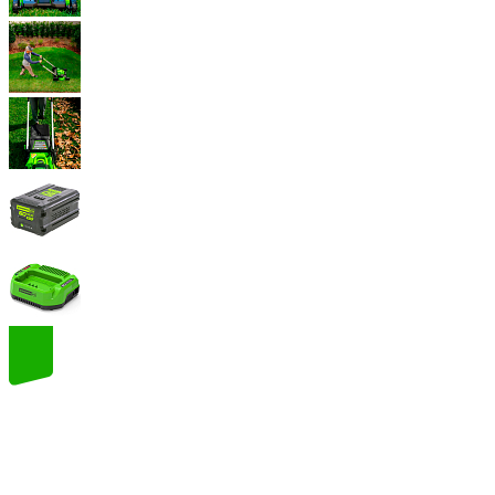
60
volt