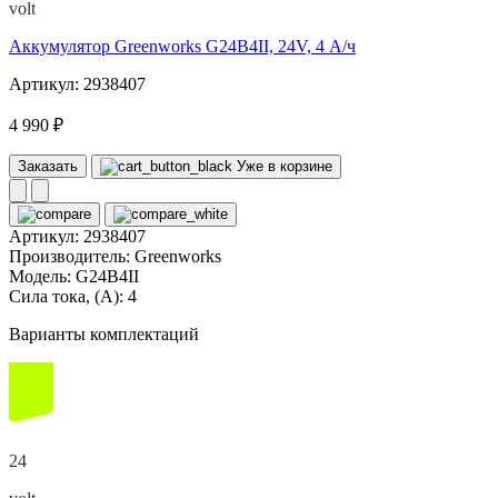
volt
Аккумулятор Greenworks G24B4II, 24V, 4 А/ч
Артикул: 2938407
4 990 ₽
Заказать
Уже в корзине
Артикул:
2938407
Производитель:
Greenworks
Модель:
G24B4II
Сила тока, (А):
4
Варианты комплектаций
24