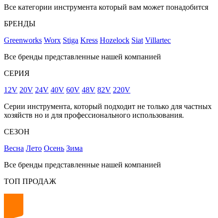
Все категории инструмента который вам может понадобится
БРЕНДЫ
Greenworks
Worx
Stiga
Kress
Hozelock
Siat
Villartec
Все бренды представленные нашей компанией
СЕРИЯ
12V
20V
24V
40V
60V
48V
82V
220V
Серии инструмента, который подходит не только для частных
хозяйств но и для профессионального использования.
СЕЗОН
Весна
Лето
Осень
Зима
Все бренды представленные нашей компанией
ТОП ПРОДАЖ