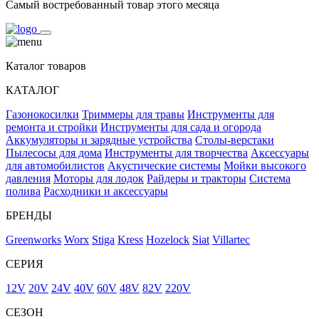
Самый востребованный товар этого месяца
Каталог товаров
КАТАЛОГ
Газонокосилки
Триммеры для травы
Инструменты для
ремонта и стройки
Инструменты для сада и огорода
Аккумуляторы и зарядные устройства
Столы-верстаки
Пылесосы для дома
Инструменты для творчества
Аксессуары
для автомобилистов
Акустические системы
Мойки высокого
давления
Моторы для лодок
Райдеры и тракторы
Система
полива
Расходники и аксессуары
БРЕНДЫ
Greenworks
Worx
Stiga
Kress
Hozelock
Siat
Villartec
СЕРИЯ
12V
20V
24V
40V
60V
48V
82V
220V
СЕЗОН