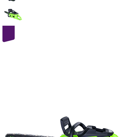
40
volt