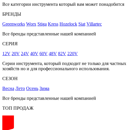
Все категории инструмента который вам может понадобится
БРЕНДЫ
Greenworks
Worx
Stiga
Kress
Hozelock
Siat
Villartec
Все бренды представленные нашей компанией
СЕРИЯ
12V
20V
24V
40V
60V
48V
82V
220V
Серии инструмента, который подходит не только для частных
хозяйств но и для профессионального использования.
СЕЗОН
Весна
Лето
Осень
Зима
Все бренды представленные нашей компанией
ТОП ПРОДАЖ