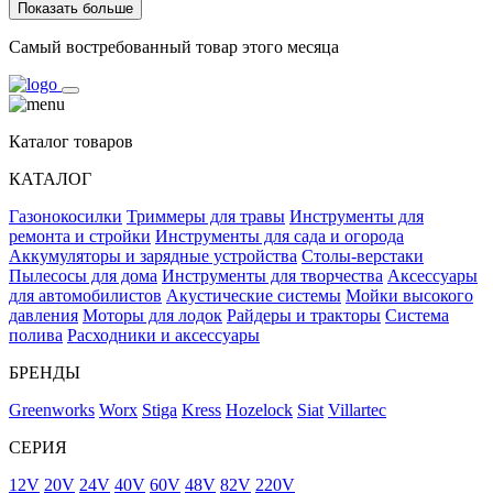
Показать больше
Самый востребованный товар этого месяца
Каталог товаров
КАТАЛОГ
Газонокосилки
Триммеры для травы
Инструменты для
ремонта и стройки
Инструменты для сада и огорода
Аккумуляторы и зарядные устройства
Столы-верстаки
Пылесосы для дома
Инструменты для творчества
Аксессуары
для автомобилистов
Акустические системы
Мойки высокого
давления
Моторы для лодок
Райдеры и тракторы
Система
полива
Расходники и аксессуары
БРЕНДЫ
Greenworks
Worx
Stiga
Kress
Hozelock
Siat
Villartec
СЕРИЯ
12V
20V
24V
40V
60V
48V
82V
220V