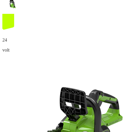
24
volt