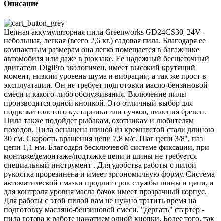
Описание
Цепная аккумуляторная пила Greenworks GD24CS30, 24V -
небольшая, легкая (всего 2,6 кг.) садовая пила. Благодаря ее
компактным размерам она легко помещается в багажнике
автомобиля или даже в рюкзаке. Ее надежный бесщеточный
двигатель DigiPro экологичен, имеет высокий крутящий
момент, низкий уровень шума и вибраций, а так же прост в
эксплуатации. Он не требует подготовки масло-бензиновой
смеси и какого-либо обслуживания. Включение пилы
производится одной кнопкой. Это отличный выбор для
подрезки толстого кустарника или сучков, пиления бревен.
Пила также подойдет рыбакам, охотникам и любителям
походов. Пила оснащена шиной из кремнистой стали длиною
30 см. Скорость вращения цепи 7,8 м/с. Шаг цепи 3/8", паз
цепи 1,1 мм. Благодаря бесключевой системе фиксации, при
монтаже/демонтаже/подтяжке цепи и шины не требуется
специальный инструмент . Для удобства работы с пилой
рукоятка прорезинена и имеет эргономичную форму. Система
автоматической смазки продлит срок службы шины и цепи, а
для контроля уровня масла бачок имеет прозрачный корпус.
Для работы с этой пилой вам не нужно тратить время на
подготовку масляно-бензиновой смеси, "дергать" стартер -
пила готова к работе нажатием одной кнопки. Более того, так