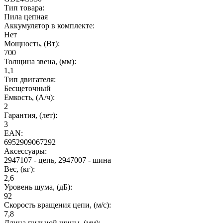
Тип товара:
Пила цепная
Аккумулятор в комплекте:
Нет
Мощность, (Вт):
700
Толщина звена, (мм):
1,1
Тип двигателя:
Бесщеточный
Емкость, (А/ч):
2
Гарантия, (лет):
3
EAN:
6952909067292
Аксессуары:
2947107 - цепь, 2947007 - шина
Вес, (кг):
2,6
Уровень шума, (дБ):
92
Скорость вращения цепи, (м/с):
7,8
Длина пильной шины, (мм):