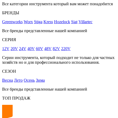
Все категории инструмента который вам может понадобится
БРЕНДЫ
Greenworks
Worx
Stiga
Kress
Hozelock
Siat
Villartec
Все бренды представленные нашей компанией
СЕРИЯ
12V
20V
24V
40V
60V
48V
82V
220V
Серии инструмента, который подходит не только для частных
хозяйств но и для профессионального использования.
СЕЗОН
Весна
Лето
Осень
Зима
Все бренды представленные нашей компанией
ТОП ПРОДАЖ