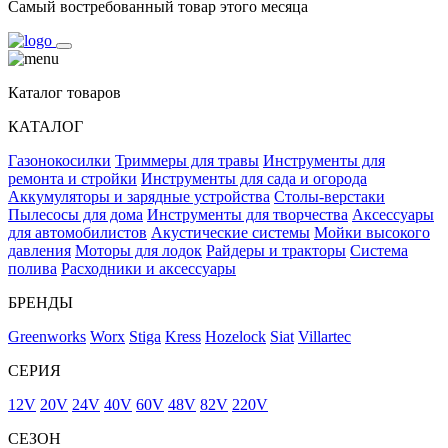
Самый востребованный товар этого месяца
Каталог товаров
КАТАЛОГ
Газонокосилки
Триммеры для травы
Инструменты для
ремонта и стройки
Инструменты для сада и огорода
Аккумуляторы и зарядные устройства
Столы-верстаки
Пылесосы для дома
Инструменты для творчества
Аксессуары
для автомобилистов
Акустические системы
Мойки высокого
давления
Моторы для лодок
Райдеры и тракторы
Система
полива
Расходники и аксессуары
БРЕНДЫ
Greenworks
Worx
Stiga
Kress
Hozelock
Siat
Villartec
СЕРИЯ
12V
20V
24V
40V
60V
48V
82V
220V
СЕЗОН