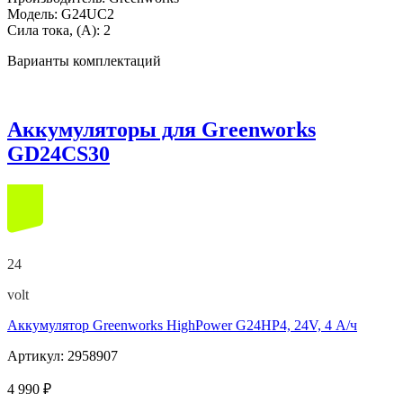
Модель:
G24UC2
Сила тока, (А):
2
Варианты комплектаций
Аккумуляторы для Greenworks
GD24CS30
24
volt
Аккумулятор Greenworks HighPower G24HP4, 24V, 4 А/ч
Артикул: 2958907
4 990 ₽